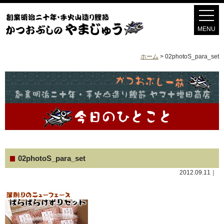
ホーム
>
02photoS_para_set
02photoS_para_set
2012.09.11｜