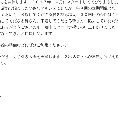
しぇを開催します。２０１７年１０月にスタートしててびやまるし
５店舗で始まった小さなマルシェでしたが、年４回の定期開催とな
けるお店も、来場してくださるお客様も増え、３０回目の今回は１
店してくださる皆さん、来場してくださる皆さん、協力していただ
にありがとうございます。途中にはコロナ禍での中止もありました
になってきたと自負しています。
年始の準備などにぜひご利用ください。
ただき、くじ引き大会を実施します。各出店者さんが素敵な景品を
さい。
て