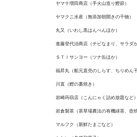
ヤマ十増田商店（手火山造り鰹節）
ヤマクニ水産（無添加朝開きの干物）
丸又（いわし黒はんぺんほか）
進藤登代治商店（チビなまり、サラダ
ＳＴＩサンヨー（ツナ缶ほか）
福昇丸（船元直売のしらす、ちりめん
川直（鰹の藁焼き）
岩崎蒟蒻店（こんにゃく詰め放題など
岩倉製茶（茶草場農法の有機緑茶、壺
マルフク（新鮮たまごなど）