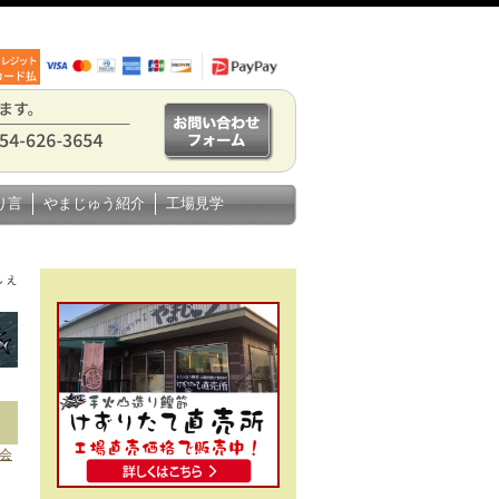
り言
やまじゅう紹介
工場見学
しぇ
会