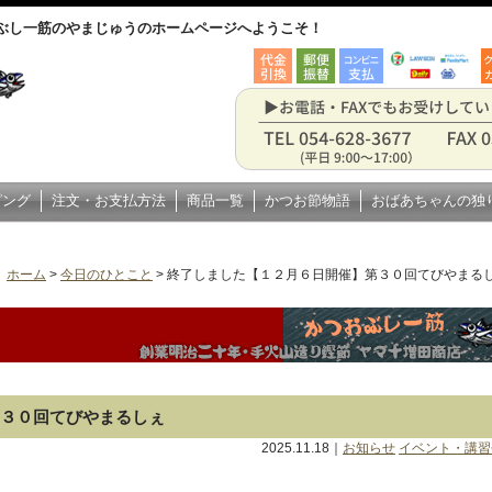
ぶし一筋のやまじゅうのホームページへようこそ！
ピング
注文・お支払方法
商品一覧
かつお節物語
おばあちゃんの独
ホーム
>
今日のひとこと
>
終了しました【１２月６日開催】第３０回てびやまる
３０回てびやまるしぇ
2025.11.18｜
お知らせ
イベント・講習