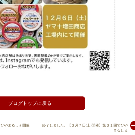
ブログトップに戻る
てびやまるしぇ開催
終了しました。【３月７日(土)開催】第３１回てびや
まるしぇ