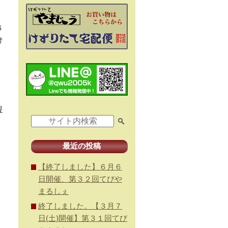
ぇ
６
け
提
最近の投稿
【終了しました】６月６
日開催、第３２回てびや
まるしぇ
終了しました。【３月７
日(土)開催】第３１回てび