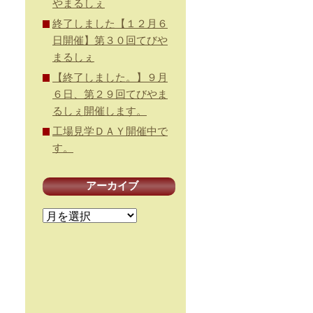
やまるしぇ
終了しました【１２月６
日開催】第３０回てびや
まるしぇ
【終了しました。】９月
６日、第２９回てびやま
るしぇ開催します。
工場見学ＤＡＹ開催中で
す。
アーカイブ
ア
ー
カ
イ
ブ