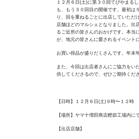
１２月６日(土)に第３０回てびやまる
も、もう３０回目の開催です。最初は
り、回を重ねるごとに出店していただ
店舗ほどのマルシェとなりました。出
るご近所の皆さんのおかげです。本当
が、地元の皆さんに愛されるイベント
お買い得品が盛りだくさんです。年末
また、今回は出店者さんにご協力をい
供してくださるので、ぜひご期待くだ
【日時】１２月６日(土)９時〜１２時
【場所】ヤマ十増田商店鰹節工場内に
【出店店舗】