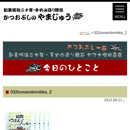
ホーム
>
032tumandemikka_2
032tumandemikka_2
2012.09.11｜