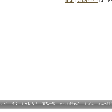
HOME
>
今日のひとこと
>
4.10sa
ピング
注文・お支払方法
商品一覧
かつお節物語
おばあちゃんの独