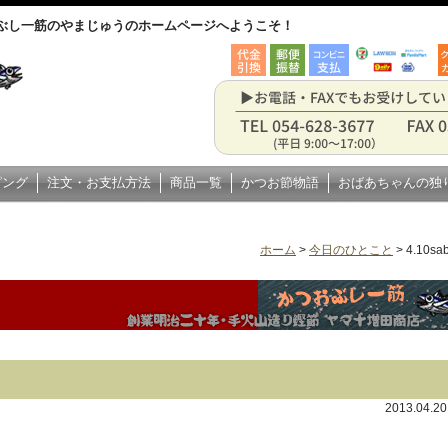
ぶし一筋のやまじゅうのホームページへようこそ！
ピング
注文・お支払方法
商品一覧
かつお節物語
おばあちゃんの独
ホーム
>
今日のひとこと
>
4.10sa
2013.04.2