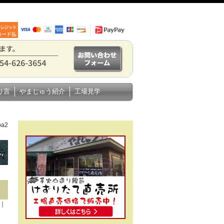
り言
やまじゅう紹介
工場見学
ba2
0｜