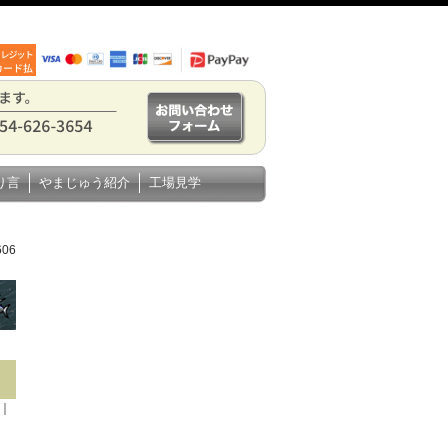
り言
やまじゅう紹介
工場見学
06
1｜