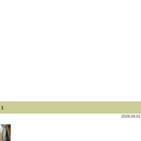
１
2026.04.0