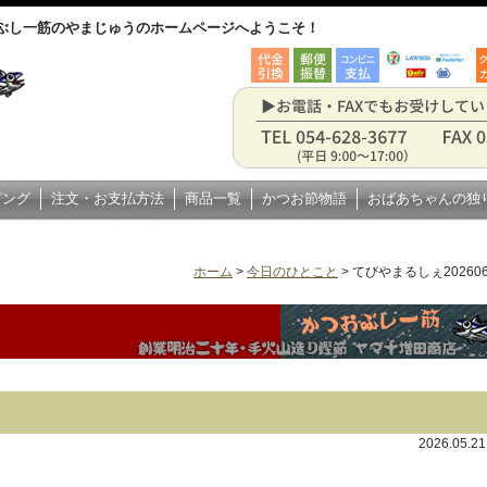
ぶし一筋のやまじゅうのホームページへようこそ！
ピング
注文・お支払方法
商品一覧
かつお節物語
おばあちゃんの独
ホーム
>
今日のひとこと
>
てびやまるしぇ202606
2026.05.2