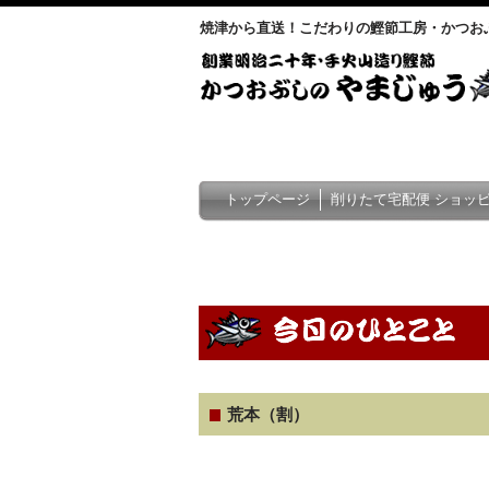
焼津から直送！こだわりの鰹節工房・かつお
トップページ
削りたて宅配便 ショッ
荒本（割）