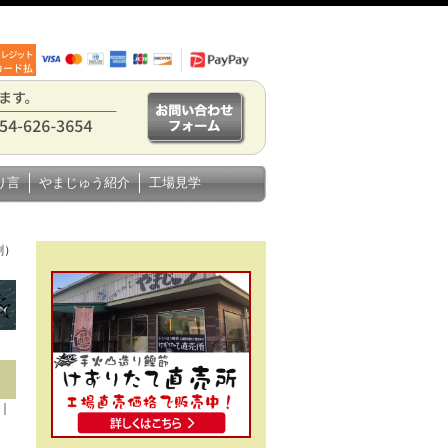
り言
やまじゅう紹介
工場見学
割）
1｜