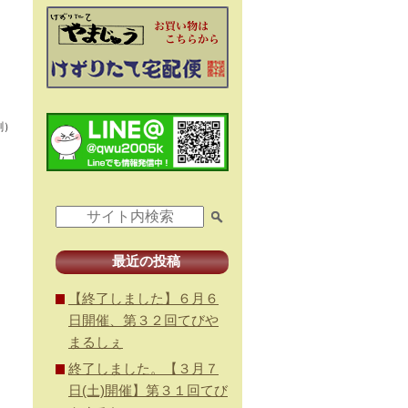
割）
最近の投稿
【終了しました】６月６
日開催、第３２回てびや
まるしぇ
終了しました。【３月７
日(土)開催】第３１回てび