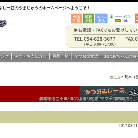
ぶし一筋のやまじゅうのホームページへようこそ！
ピング
注文・お支払方法
商品一覧
かつお節物語
おばあちゃんの独
ホーム
>
荒本（
2017.08.2