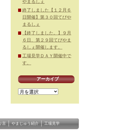
やまるしぇ
終了しました【１２月６
日開催】第３０回てびや
まるしぇ
【終了しました。】９月
６日、第２９回てびやま
るしぇ開催します。
工場見学ＤＡＹ開催中で
す。
アーカイブ
ア
ー
カ
イ
ブ
り言
やまじゅう紹介
工場見学